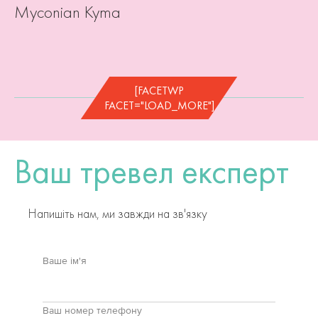
Myconian Kyma
[FACETWP
FACET="LOAD_MORE"]
Ваш тревел експерт
Напишіть нам, ми завжди на зв'язку