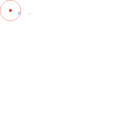
AVIA
AVIA
ДОЗВІЛЛЯ
БІЗНЕС