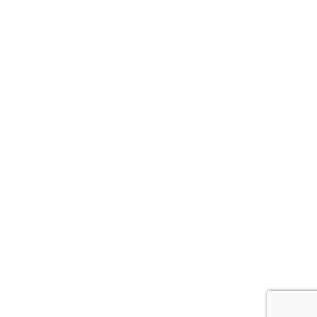
iness
Instagram
by