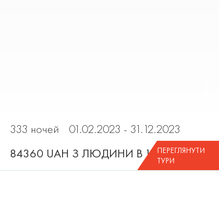
01
/
01
Scroll Down
333 ночей
01.02.2023 - 31.12.2023
ПЕРЕГЛЯНУТИ
84360 UAH З ЛЮДИНИ В ½ НОМЕРІ
ТУРИ
У ВАРТІСТЬ ТУРУ