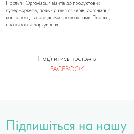
Послуги: Органiзацiя вiзитiв до продуктових
супермаркетiв, пошук рiтейл спiкерiв, органiзацiя
конференцii з провiдними спецiалiстами. Перелiт,
проживання, харчування.
Поділитись постом в
FACEBOOK
Підпишіться на нашу