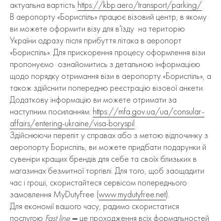
актуальна вартість
https://kbp.aero/transport/parking/
В аеропорту «Бориспіль» працює візовий центр, в якому
ви можете оформити візу для в’їзду на територію
України одразу після прибуття літака в аеропорт
«Бориспіль». Для прискорення процесу оформлення візи
пропонуємо ознайомитись з детальною інформацією
щодо порядку отримання візи в аеропорту «Бориспіль», а
також здійснити попередню реєстрацію візової анкети.
Додаткову інформацію ви можете отримати за
наступним посиланням:
https://mfa.gov.ua/ua/consular-
affairs/entering-ukraine/visa-boryspil
Здійснюючи переліт у справах або з метою відпочинку з
аеропорту Бориспіль, ви можете придбати подарунки й
сувеніри кращих брендів для себе та своїх близьких в
магазинах безмитної торгівлі. Для того, щоб заощадити
час і гроші, скористайтеся сервісом попереднього
замовлення MyDutyFree (
www.mydutyfree.net
).
Для економії вашого часу, радимо скористатися
послугою
Fast line
–
це проходження всіх формальностей