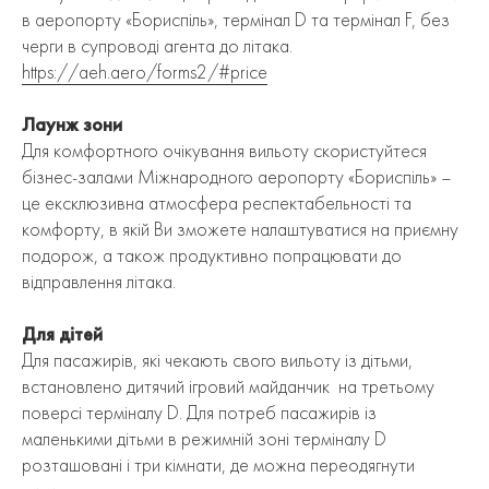
в аеропорту «Бориспіль», термінал D та термінал F, без
черги в супроводі агента до літака.
https://aeh.aero/forms2/#price
Лаунж зони
Для комфортного очікування вильоту скористуйтеся
бізнес-залами Міжнародного аеропорту «Бориспіль» –
це ексклюзивна атмосфера респектабельності та
комфорту, в якій Ви зможете налаштуватися на приємну
подорож, а також продуктивно попрацювати до
відправлення літака.
Для дітей
Для пасажирів, які чекають свого вильоту із дітьми,
встановлено дитячий ігровий майданчик на третьому
поверсі терміналу D. Для потреб пасажирів із
маленькими дітьми в режимній зоні терміналу D
розташовані і три кімнати, де можна переодягнути