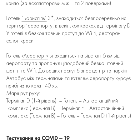
крило (за ескалаторами між 1 та 2 поверхами).
Готель
“Бориспіль”
3*, знаходиться безпосередньо на
території аеропорту, в декількох кроках від терміналу D.
У готелі є безкоштовний доступ до Wi-Fi, ресторан і
салон краси.
Готель
«Аеропорт»
знаходиться на відстані 6 км від
аеропорту та пропонує цілодобовий безкоштовний
шаттл та WiFi. До ваших послуг бізнес центр та паркінг.
Автобус між терміналами та готелем аеропорту курсує
приблизно кожні 40 хв.
Маршрут руху:
Термінал D (1-й рівень) – Готель – Автостанційний
комплекс (Термінал В) – Термінал F – Автостанційний
комплекс (Термінал В) – Готель – Термінал D (1-й рівень)
Тестування на COVID – 19