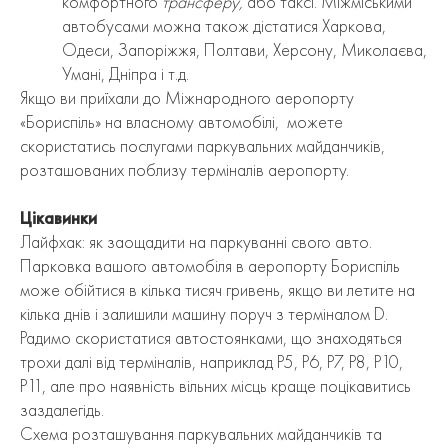
комфортного
трансферу,
або таксі. Міжміськими
автобусами можна також дістатися Харкова,
Одеси, Запоріжжя, Полтави, Херсону, Миколаєва,
Умані, Дніпра і т.д.
Якщо ви приїхали до Міжнародного аеропорту
«Бориспіль» на власному автомобілі, можете
скористатись послугами паркувальних майданчиків,
розташованих поблизу терміналів аеропорту.
Цікавинки
Лайфхак: як заощадити на паркуванні свого авто.
Парковка вашого автомобіля в аеропорту Бориспіль
може обійтися в кілька тисяч гривень, якщо ви летите на
кілька днів і залишили машину поруч з терміналом D.
Радимо скористатися автостоянками, що знаходяться
трохи далі від терміналів, наприклад P5, P6, P7, P8, P10,
P11, але про наявність вільних місць краще поцікавитись
заздалегідь.
Схема розташування паркувальних майданчиків та