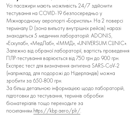
Усі пасажири мають можливість 24/7 здійснити
тестування на COVID-19 безпосередньо у
Міжнародному аеропорті «Бориспіль». На 2 поверсі
терміналу D (зона вильоту внутрішніх рейсів) наразі
знаходяться 5 медичних лабораторій: ADONIS,
«Ескулаб», «МедЛаб», «ІММД», «UNIVERSUM.CLINIC».
Залежно від обраної лабораторії, вартість проведення
ПЛР-тестування варіюється від 750 грн до 900 грн.
Експрес тест для визначення антигена SARS-CoV-2
(наприклад, для подорожі до Нідерландів) можна
зробити за 650-800 грн.
За більш детальною інформацією щодо лабораторій,
підготовки до тестування, термінів обробки
біоматеріалів тощо переходьте за
посиланням
https://kbp.aero/plr/
.