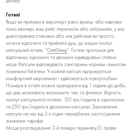
дитину.
Готелі
Якщо ви приїхали в аеропорт рано вранці або навпаки
пізно ввечері, ваш рейс перенесли або затримали, у вас
довготривала стиковка або між рейсами ви просто
хочете відпочити та прийняти душ, до ваших послуг
капсульний готель “
GettSleep
“. Готель пропонує для
відпочинку одномісні та двомісні індивідуальні спальні
місця. Капсули відповідають санітарним нормам і вимогам
пожежної безпеки. У кожній капсулі підтримується
комфортний мікроклімат і здійснюється повітрообмін.
Номера в готелі можна орендувати від 1 години до доби,
що дає можливість економити час та фінанси.
Вартість
послуг капсульного готелю: 150 грн/година в одномісних
та 250 грн/година в двомісних капсулах. Замовлення
капсули на час від 3-х годин передбачає застосування
знижених тарифів.
Місце розташування: 2-й поверх терміналу D, праве