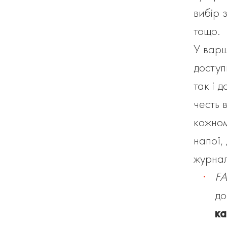
вибір 
тощо.
У варш
доступ
так і 
честь 
кожном
напої,
журнал
FA
до
ка