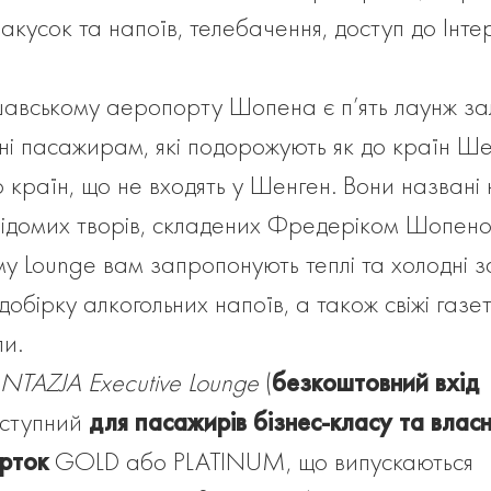
закусок та напоїв, телебачення, доступ до Інте
авському аеропорту Шопена є п’ять лаунж зал
ні пасажирам, які подорожують як до країн Ше
до країн, що не входять у Шенген. Вони названі
відомих творів, складених Фредеріком Шопено
у Lounge вам запропонують теплі та холодні з
 добірку алкогольних напоїв, а також свіжі газе
и.
NTAZJA Executive Lounge
(
безкоштовний вхід
ступний
для пасажирів бізнес-класу та власн
рток
GOLD або PLATINUM, що випускаються