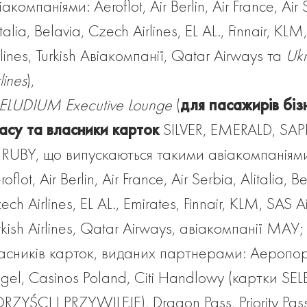
іакомпаніями: Aeroflot, Air Berlin, Air France, Air 
italia, Belavia, Czech Airlines, EL AL., Finnair, KLM
rlines, Turkish Авіакомпанії, Qatar Airways та
Ukr
lines
),
ELUDIUM Executive Lounge
(
для пасажирів біз
асу та власники карток
SILVER, EMERALD, SAP
 RUBY, що випускаються такими авіакомпаніям
roflot, Air Berlin, Air France, Air Serbia, Alitalia, B
ech Airlines, EL AL., Emirates, Finnair, KLM, SAS Air
rkish Airlines, Qatar Airways, авіакомпанії МАУ;
асників карток, виданих партнерами: Аеропо
gel, Casinos Poland, Citi Handlowy (картки SEL
RZYŚCI I PRZYWILEJE), Dragon Pass, Priority Pass