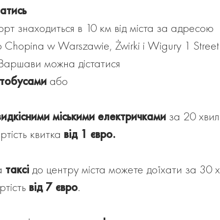
татись
рт знаходиться в 10 км від міста за адресою
o Chopina w Warszawie, Żwirki i Wigury 1 Street
Варшави можна дістатися
тобусами
або
идкісними міськими електричками
за 20 хвил
ртість квитка
від 1 євро.
а
таксі
до центру міста можете доїхати за 30 х
ртість
від 7 євро
.