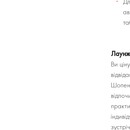
Дл
ав
та
Лаунж
Ви цін
відвід
Шопена
відпоч
практи
індиві
зустрі