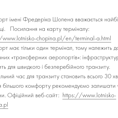
рт імені Фредеріка Шопена вважається найб
щі. Посилання на карту терміналу:
//www.lotnisko-chopina.pl/en/terminal-a.html
рт має тільки один термінал, тому належить д
аних «трансферних аеропортів»: інфраструкту
ить для швидкого і безперебійного транзиту.
льний час для транзиту становить всього 30 хв
я більшого комфорту рекомендуємо залишати ч
ни. Офіційний веб-сайт:
https://www.lotnisko-
a.pl