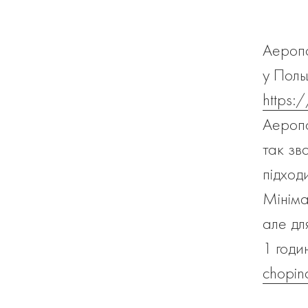
Аеропо
у Поль
https:
Аеропо
так зв
підход
Мініма
але дл
1 годи
chopin