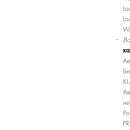
Lo
Lo
We
Bo
ка
Ае
Бе
KL
Ав
не
Po
PR