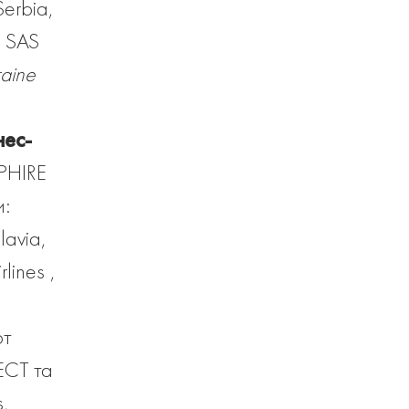
Serbia,
, SAS
aine
нес-
PHIRE
и:
elavia,
lines ,
рт
ECT та
,