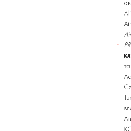
ав
Al
Ai
Air
PR
кл
та
Ae
Cz
Tu
вл
An
KO