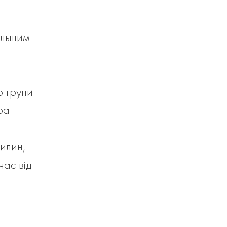
ільшим
о групи
ра
илин,
ас від