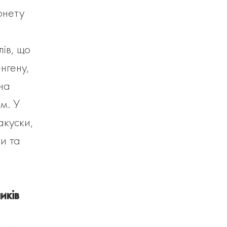
рнету
ів, що
нгену,
 на
м. У
акуски,
ти та
иків