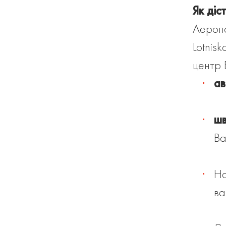
Як діс
Аеропо
Lotnisk
центр 
ав
шв
Ва
Н
ва