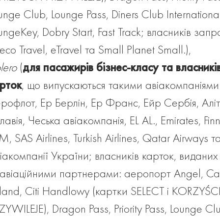
unge Club, Lounge Pass, Diners Club International
ungeKey, Dobry Start, Fast Track; власників зап
co Travel, eTravel та Small Planet Small.),
lero
(
для пасажирів бізнес-класу та власникі
рток
, що випускаються такими авіакомпаніями
рофлот, Ер Берлін, Ер Франс, Ейр Сербія, Аліт
лавія, Чеська авіакомпанія, EL AL., Emirates, Finn
M, SAS Airlines, Turkish Airlines, Qatar Airways т
іакомпанії України; власників карток, виданих
авіаційними партнерами: аеропорт Angel, Ca
land, Citi Handlowy (картки SELECT і KORZYŚCI
ZYWILEJE), Dragon Pass, Priority Pass, Lounge Cl