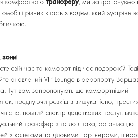
я комфортного
трансферу
, ми запропонуємо
томобілі різних класів з водієм, який зустріне в
бличкою.
 зони
уєте свій час та комфорт під час подорожі? Тод
айте оновлений VIP Lounge в аеропорту Варша
! Тут вам запропонують ще комфортніший
инок, поєднуючи розкіш з вишуканістю, прести
чністю, повний спектр додаткових послуг, вк
дуальний трансфер з та до літака, організацію
чей з колегами та діловими партнерами, широ