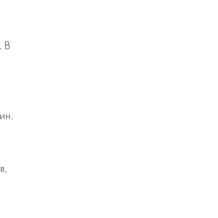
. В
ин.
в,