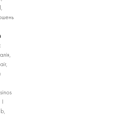
,
рошень
в
:
алія,
air,
а
sinos
 I
ub,