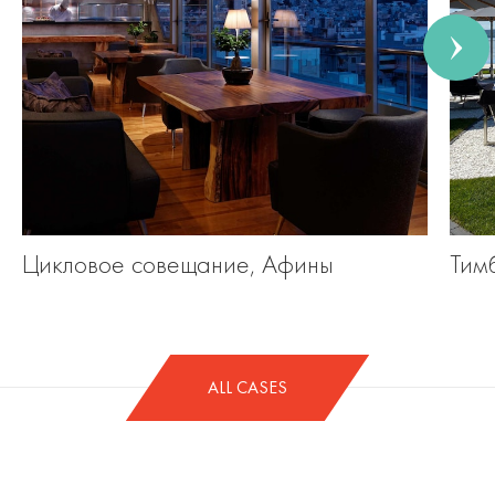
Цикловое совещание, Афины
Тим
ALL CASES