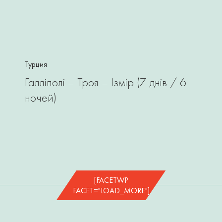
Турция
Галліполі – Троя – Ізмір (7 днів / 6
ночей)
[FACETWP
FACET="LOAD_MORE"]