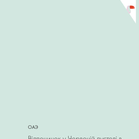
ОАЭ
Відпочинок у Червоній пустелі в