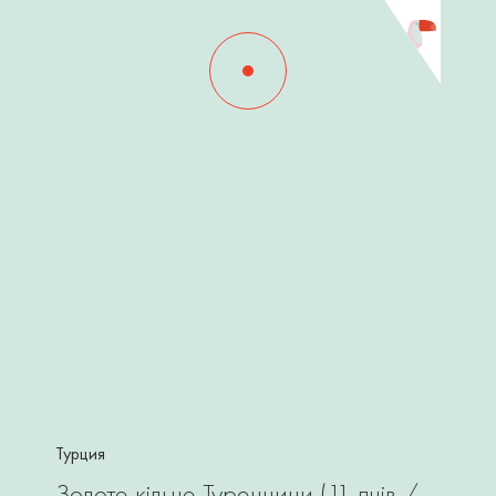
Турция
Золоте кільце Туреччини (11 днів /