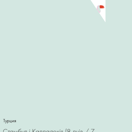
Турция
Стамбул і Каппадокія (8 днів / 7